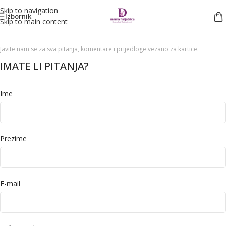
Skip to navigation
Izbornik
Skip to main content
Javite nam se za sva pitanja, komentare i prijedloge vezano za kartice.
IMATE LI PITANJA?
Ime
Prezime
E-mail